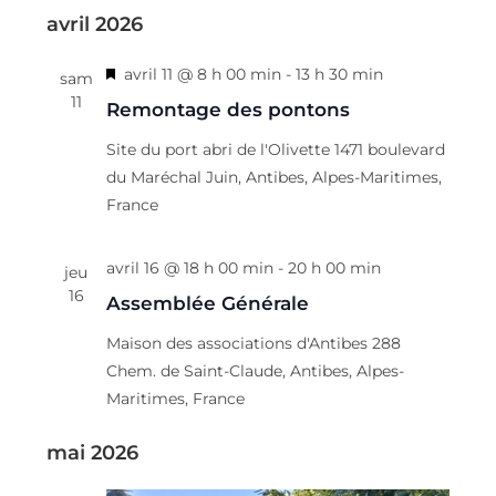
v
avril 2026
a
n
M
avril 11 @ 8 h 00 min
-
13 h 30 min
sam
t
i
11
Remontage des pontons
s
Site du port abri de l'Olivette
1471 boulevard
e
du Maréchal Juin, Antibes, Alpes-Maritimes,
n
France
a
v
a
avril 16 @ 18 h 00 min
-
20 h 00 min
jeu
n
16
Assemblée Générale
t
Maison des associations d'Antibes
288
Chem. de Saint-Claude, Antibes, Alpes-
Maritimes, France
mai 2026