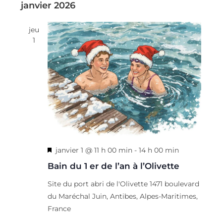
n
janvier 2026
d
n
t
t
e
jeu
v
1
u
e
s
É
v
è
n
e
M
janvier 1 @ 11 h 00 min
-
14 h 00 min
m
i
Bain du 1 er de l’an à l’Olivette
e
s
Site du port abri de l'Olivette
1471 boulevard
e
n
du Maréchal Juin, Antibes, Alpes-Maritimes,
n
t
France
a
s