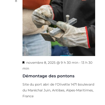
a
8
c
e
r
t
t
r
c
i
i
c
h
o
o
h
e
n
n
e
d
e
n
e
t
e
v
n
z
u
u
a
e
n
v
s
e
M
novembre 8, 2025 @ 9 h 30 min
-
13 h 30
i
É
d
i
min
g
v
a
s
Démontage des pontons
a
è
t
e
n
t
e
Site du port abri de l'Olivette
1471 boulevard
n
e
i
.
du Maréchal Juin, Antibes, Alpes-Maritimes,
a
m
o
France
v
e
n
a