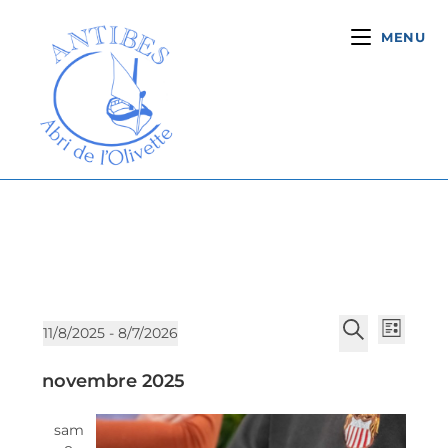
MENU
N
R
11/8/2025
 - 
8/7/2026
L
a
e
S
R
i
v
novembre 2025
c
é
e
s
i
l
h
c
t
g
sam
e
h
e
e