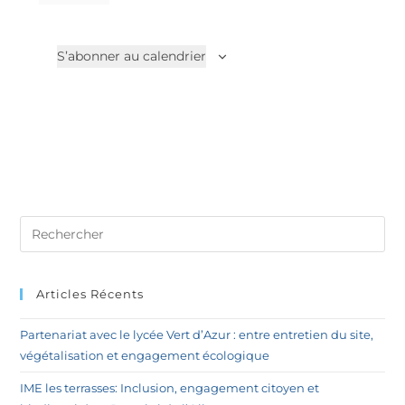
v
v
è
è
S’abonner au calendrier
n
n
e
e
m
m
e
e
n
n
t
t
s
s
Articles Récents
Partenariat avec le lycée Vert d’Azur : entre entretien du site,
végétalisation et engagement écologique
IME les terrasses: Inclusion, engagement citoyen et